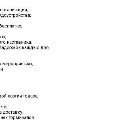
организации;
доустройства;
есплатно;
ты;
го наставника;
з задержек каждые две
х мероприятиях;
и.
ой партии товара;
ети;
а доставку;
ных терминалов.