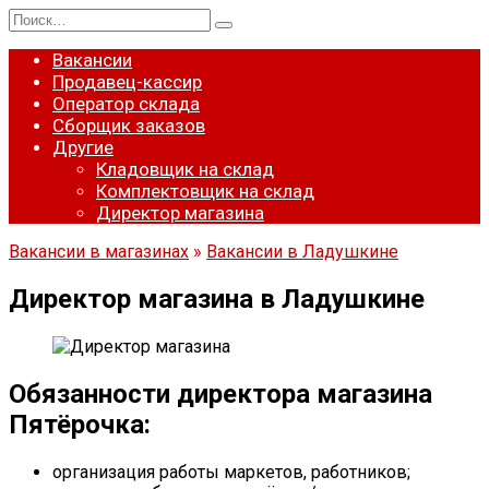
Перейти
Search
к
for:
содержанию
Вакансии
Продавец-кассир
Оператор склада
Сборщик заказов
Другие
Кладовщик на склад
Комплектовщик на склад
Директор магазина
Вакансии в магазинах
»
Вакансии в Ладушкине
Директор магазина в Ладушкине
Обязанности директора магазина
Пятёрочка:
организация работы маркетов, работников;