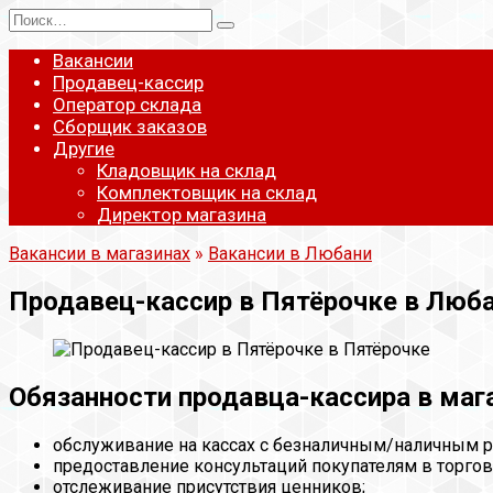
Перейти
Search
к
for:
содержанию
Вакансии
Продавец-кассир
Оператор склада
Сборщик заказов
Другие
Кладовщик на склад
Комплектовщик на склад
Директор магазина
Вакансии в магазинах
»
Вакансии в Любани
Продавец-кассир в Пятёрочке в Люб
Обязанности продавца-кассира в маг
обслуживание на кассах с безналичным/наличным р
предоставление консультаций покупателям в торгов
отслеживание присутствия ценников;