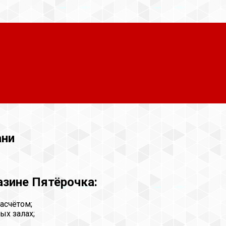
ани
азине Пятёрочка:
асчётом;
ых залах;