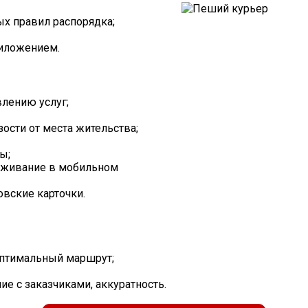
ых правил распорядка;
риложением.
лению услуг;
ости от места жительства;
ы;
еживание в мобильном
вские карточки.
оптимальный маршрут;
е с заказчиками, аккуратность.