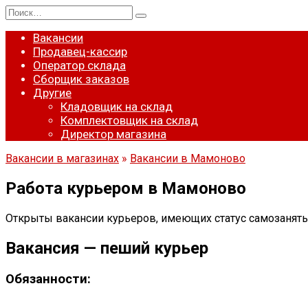
Перейти
Search
к
for:
содержанию
Вакансии
Продавец-кассир
Оператор склада
Сборщик заказов
Другие
Кладовщик на склад
Комплектовщик на склад
Директор магазина
Вакансии в магазинах
»
Вакансии в Мамоново
Работа курьером в Мамоново
Открыты вакансии курьеров, имеющих статус самозанятых
Вакансия — пеший курьер
Обязанности: