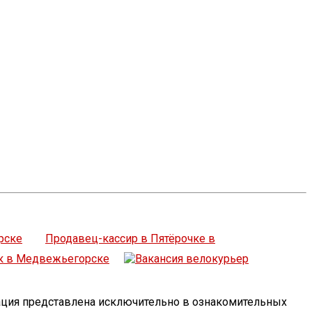
рске
Продавец-кассир в Пятёрочке в
к в Медвежьегорске
ация представлена исключительно в ознакомительных