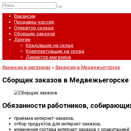
Перейти
Search
к
for:
содержанию
Вакансии
Продавец-кассир
Оператор склада
Сборщик заказов
Другие
Кладовщик на склад
Комплектовщик на склад
Директор магазина
Вакансии в магазинах
»
Вакансии в Медвежьегорске
Сборщик заказов в Медвежьегорске
Обязанности работников, собирающи
приёмка интернет-заказов;
отбор продуктов для интернет-заказов;
изменения состава интернет-заказов с ориентацией 