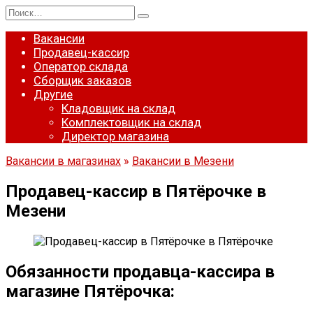
Перейти
Search
к
for:
содержанию
Вакансии
Продавец-кассир
Оператор склада
Сборщик заказов
Другие
Кладовщик на склад
Комплектовщик на склад
Директор магазина
Вакансии в магазинах
»
Вакансии в Мезени
Продавец-кассир в Пятёрочке в
Мезени
Обязанности продавца-кассира в
магазине Пятёрочка: