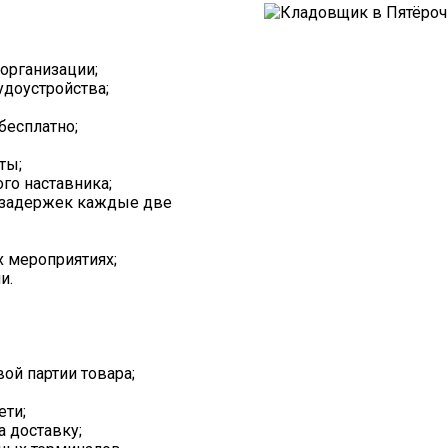
организации;
доустройства;
есплатно;
ты;
го наставника;
з задержек каждые две
х мероприятиях;
и.
ой партии товара;
ети;
а доставку;