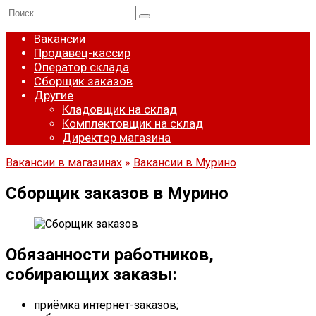
Перейти
Search
к
for:
содержанию
Вакансии
Продавец-кассир
Оператор склада
Сборщик заказов
Другие
Кладовщик на склад
Комплектовщик на склад
Директор магазина
Вакансии в магазинах
»
Вакансии в Мурино
Сборщик заказов в Мурино
Обязанности работников,
собирающих заказы:
приёмка интернет-заказов;