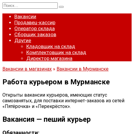
Перейти
Search
к
for:
содержанию
Вакансии
Продавец-кассир
Оператор склада
Сборщик заказов
Другие
Кладовщик на склад
Комплектовщик на склад
Директор магазина
Вакансии в магазинах
»
Вакансии в Мурманске
Работа курьером в Мурманске
Открыты вакансии курьеров, имеющих статус
самозанятых, для поставки интернет-заказов из сетей
«Пятёрочка» и «Перекрёсток».
Вакансия — пеший курьер
Обязанности: