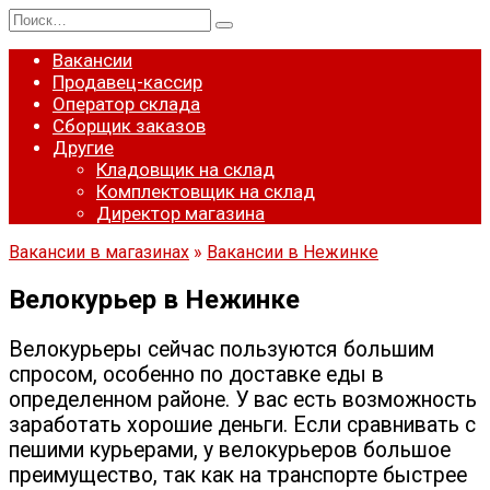
Перейти
Search
к
for:
содержанию
Вакансии
Продавец-кассир
Оператор склада
Сборщик заказов
Другие
Кладовщик на склад
Комплектовщик на склад
Директор магазина
Вакансии в магазинах
»
Вакансии в Нежинке
Велокурьер в Нежинке
Велокурьеры сейчас пользуются большим
спросом, особенно по доставке еды в
определенном районе. У вас есть возможность
заработать хорошие деньги. Если сравнивать с
пешими курьерами, у велокурьеров большое
преимущество, так как на транспорте быстрее