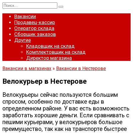
Перейти
Search
к
for:
содержанию
Вакансии
Продавец-кассир
Оператор склада
Сборщик заказов
Другие
Кладовщик на склад
Комплектовщик на склад
Директор магазина
Вакансии в магазинах
»
Вакансии в Нестерове
Велокурьер в Нестерове
Велокурьеры сейчас пользуются большим
спросом, особенно по доставке еды в
определенном районе. У вас есть возможность
заработать хорошие деньги. Если сравнивать с
пешими курьерами, у велокурьеров большое
преимущество, так как на транспорте быстрее