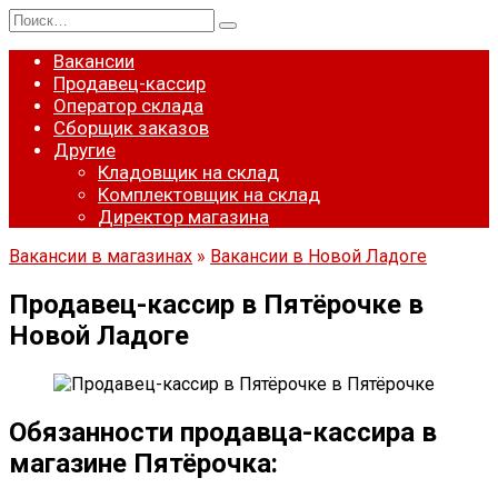
Перейти
Search
к
for:
содержанию
Вакансии
Продавец-кассир
Оператор склада
Сборщик заказов
Другие
Кладовщик на склад
Комплектовщик на склад
Директор магазина
Вакансии в магазинах
»
Вакансии в Новой Ладоге
Продавец-кассир в Пятёрочке в
Новой Ладоге
Обязанности продавца-кассира в
магазине Пятёрочка: