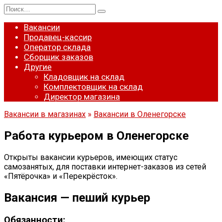
Перейти
Search
к
for:
содержанию
Вакансии
Продавец-кассир
Оператор склада
Сборщик заказов
Другие
Кладовщик на склад
Комплектовщик на склад
Директор магазина
Вакансии в магазинах
»
Вакансии в Оленегорске
Работа курьером в Оленегорске
Открыты вакансии курьеров, имеющих статус
самозанятых, для поставки интернет-заказов из сетей
«Пятёрочка» и «Перекрёсток».
Вакансия — пеший курьер
Обязанности: