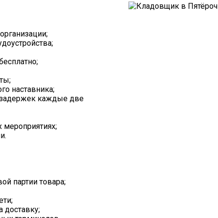
организации;
доустройства;
есплатно;
ты;
го наставника;
з задержек каждые две
х мероприятиях;
и.
ой партии товара;
ети;
а доставку;