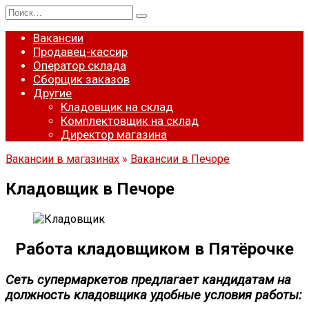
Перейти
Search
к
for:
содержанию
Вакансии
Продавец-кассир
Оператор склада
Сборщик заказов
Другие
Кладовщик на склад
Комплектовщик на склад
Директор магазина
Вакансии в магазинах
»
Вакансии в Печоре
Кладовщик в Печоре
Работа кладовщиком в Пятёрочке
Сеть супермаркетов предлагает кандидатам на
должность кладовщика удобные условия работы: