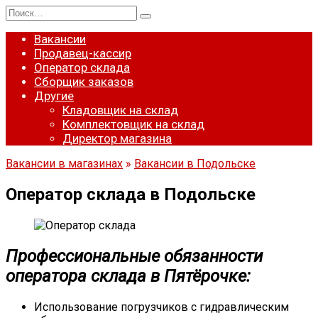
Перейти
Search
к
for:
содержанию
Вакансии
Продавец-кассир
Оператор склада
Сборщик заказов
Другие
Кладовщик на склад
Комплектовщик на склад
Директор магазина
Вакансии в магазинах
»
Вакансии в Подольске
Оператор склада в Подольске
Профессиональные обязанности
оператора склада в Пятёрочке:
Использование погрузчиков с гидравлическим