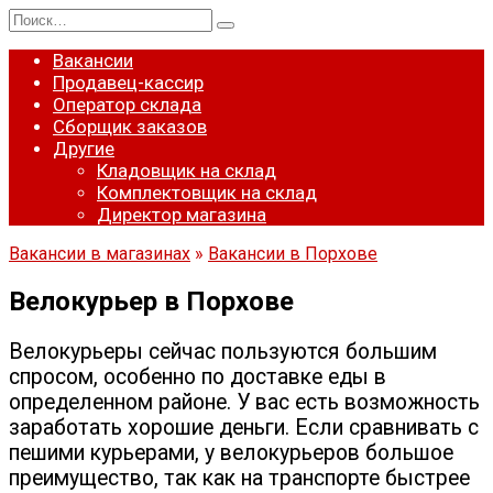
Перейти
Search
к
for:
содержанию
Вакансии
Продавец-кассир
Оператор склада
Сборщик заказов
Другие
Кладовщик на склад
Комплектовщик на склад
Директор магазина
Вакансии в магазинах
»
Вакансии в Порхове
Велокурьер в Порхове
Велокурьеры сейчас пользуются большим
спросом, особенно по доставке еды в
определенном районе. У вас есть возможность
заработать хорошие деньги. Если сравнивать с
пешими курьерами, у велокурьеров большое
преимущество, так как на транспорте быстрее