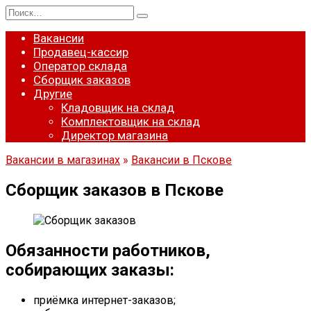
Перейти
Search
к
for:
содержанию
Вакансии
Продавец-кассир
Оператор склада
Сборщик заказов
Другие
Кладовщик на склад
Комплектовщик на склад
Директор магазина
Вакансии в магазинах
»
Вакансии в Пскове
Сборщик заказов в Пскове
Обязанности работников,
собирающих заказы:
приёмка интернет-заказов;