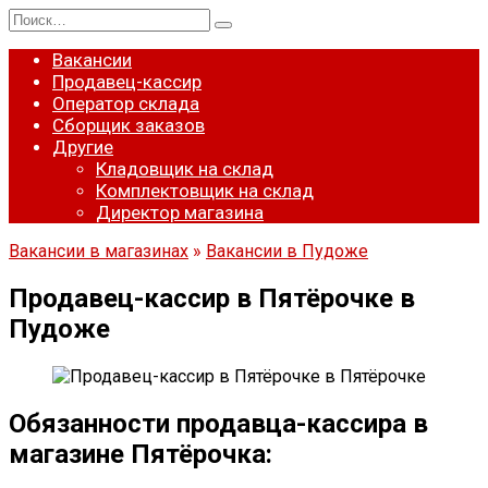
Перейти
Search
к
for:
содержанию
Вакансии
Продавец-кассир
Оператор склада
Сборщик заказов
Другие
Кладовщик на склад
Комплектовщик на склад
Директор магазина
Вакансии в магазинах
»
Вакансии в Пудоже
Продавец-кассир в Пятёрочке в
Пудоже
Обязанности продавца-кассира в
магазине Пятёрочка: