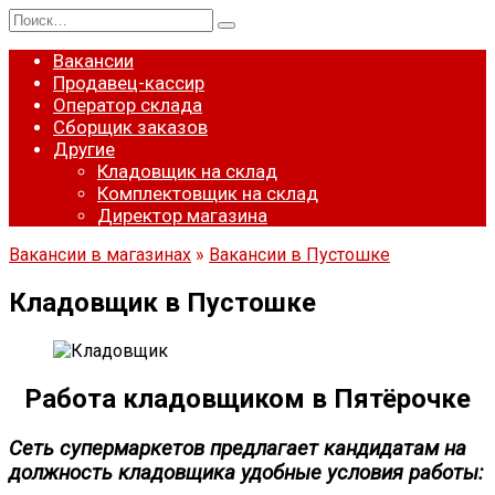
Перейти
Search
к
for:
содержанию
Вакансии
Продавец-кассир
Оператор склада
Сборщик заказов
Другие
Кладовщик на склад
Комплектовщик на склад
Директор магазина
Вакансии в магазинах
»
Вакансии в Пустошке
Кладовщик в Пустошке
Работа кладовщиком в Пятёрочке
Сеть супермаркетов предлагает кандидатам на
должность кладовщика удобные условия работы: