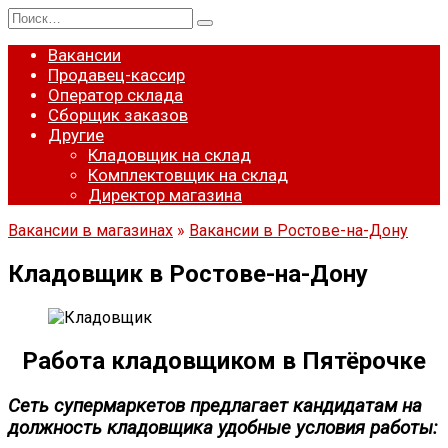
Перейти
Search
к
for:
содержанию
Вакансии
Продавец-кассир
Оператор склада
Сборщик заказов
Другие
Кладовщик на склад
Комплектовщик на склад
Директор магазина
Вакансии в магазинах
»
Вакансии в Ростове-на-Дону
Кладовщик в Ростове-на-Дону
Работа кладовщиком в Пятёрочке
Сеть супермаркетов предлагает кандидатам на
должность кладовщика удобные условия работы: