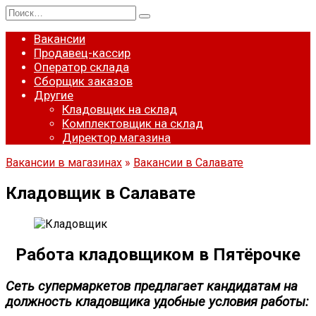
Перейти
Search
к
for:
содержанию
Вакансии
Продавец-кассир
Оператор склада
Сборщик заказов
Другие
Кладовщик на склад
Комплектовщик на склад
Директор магазина
Вакансии в магазинах
»
Вакансии в Салавате
Кладовщик в Салавате
Работа кладовщиком в Пятёрочке
Сеть супермаркетов предлагает кандидатам на
должность кладовщика удобные условия работы: