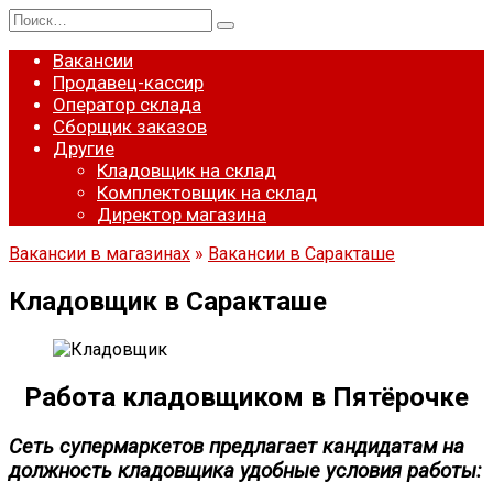
Перейти
Search
к
for:
содержанию
Вакансии
Продавец-кассир
Оператор склада
Сборщик заказов
Другие
Кладовщик на склад
Комплектовщик на склад
Директор магазина
Вакансии в магазинах
»
Вакансии в Саракташе
Кладовщик в Саракташе
Работа кладовщиком в Пятёрочке
Сеть супермаркетов предлагает кандидатам на
должность кладовщика удобные условия работы: