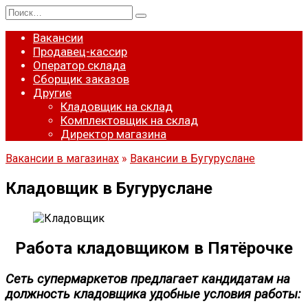
Перейти
Search
к
for:
содержанию
Вакансии
Продавец-кассир
Оператор склада
Сборщик заказов
Другие
Кладовщик на склад
Комплектовщик на склад
Директор магазина
Вакансии в магазинах
»
Вакансии в Бугуруслане
Кладовщик в Бугуруслане
Работа кладовщиком в Пятёрочке
Сеть супермаркетов предлагает кандидатам на
должность кладовщика удобные условия работы: