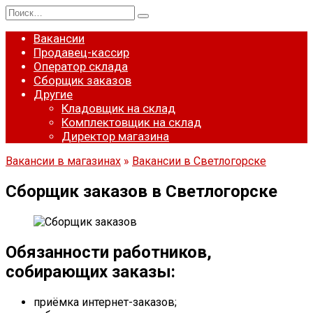
Перейти
Search
к
for:
содержанию
Вакансии
Продавец-кассир
Оператор склада
Сборщик заказов
Другие
Кладовщик на склад
Комплектовщик на склад
Директор магазина
Вакансии в магазинах
»
Вакансии в Светлогорске
Сборщик заказов в Светлогорске
Обязанности работников,
собирающих заказы:
приёмка интернет-заказов;