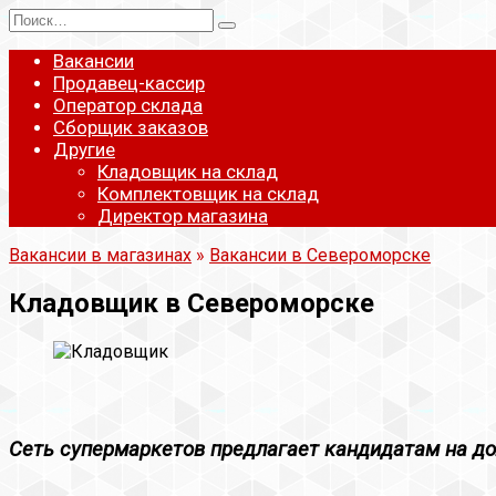
Перейти
Search
к
for:
содержанию
Вакансии
Продавец-кассир
Оператор склада
Сборщик заказов
Другие
Кладовщик на склад
Комплектовщик на склад
Директор магазина
Вакансии в магазинах
»
Вакансии в Североморске
Кладовщик в Североморске
Сеть супермаркетов предлагает кандидатам на д