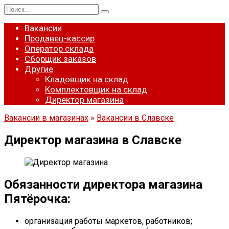
Перейти
Search
к
for:
содержанию
Вакансии
Продавец-кассир
Оператор склада
Сборщик заказов
Другие
Кладовщик на склад
Комплектовщик на склад
Директор магазина
Вакансии в магазинах
»
Вакансии в Славске
Директор магазина в Славске
Обязанности директора магазина
Пятёрочка:
организация работы маркетов, работников;