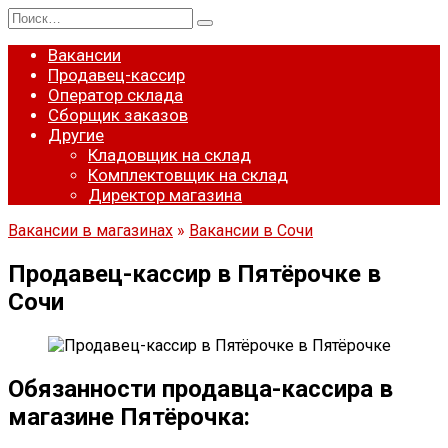
Перейти
Search
к
for:
содержанию
Вакансии
Продавец-кассир
Оператор склада
Сборщик заказов
Другие
Кладовщик на склад
Комплектовщик на склад
Директор магазина
Вакансии в магазинах
»
Вакансии в Сочи
Продавец-кассир в Пятёрочке в
Сочи
Обязанности продавца-кассира в
магазине Пятёрочка: