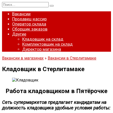
Перейти
Search
к
for:
содержанию
Вакансии
Продавец-кассир
Оператор склада
Сборщик заказов
Другие
Кладовщик на склад
Комплектовщик на склад
Директор магазина
Вакансии в магазинах
»
Вакансии в Стерлитамаке
Кладовщик в Стерлитамаке
Работа кладовщиком в Пятёрочке
Сеть супермаркетов предлагает кандидатам на
должность кладовщика удобные условия работы: