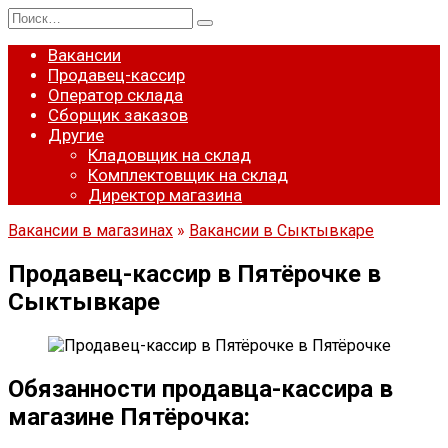
Перейти
Search
к
for:
содержанию
Вакансии
Продавец-кассир
Оператор склада
Сборщик заказов
Другие
Кладовщик на склад
Комплектовщик на склад
Директор магазина
Вакансии в магазинах
»
Вакансии в Сыктывкаре
Продавец-кассир в Пятёрочке в
Сыктывкаре
Обязанности продавца-кассира в
магазине Пятёрочка: