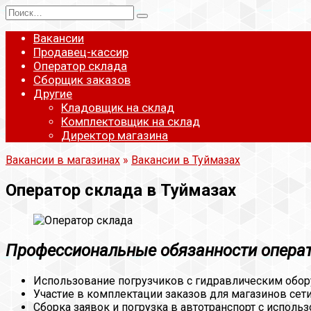
Перейти
Search
к
for:
содержанию
Вакансии
Продавец-кассир
Оператор склада
Сборщик заказов
Другие
Кладовщик на склад
Комплектовщик на склад
Директор магазина
Вакансии в магазинах
»
Вакансии в Туймазах
Оператор склада в Туймазах
Профессиональные обязанности операт
Использование погрузчиков с гидравлическим обор
Участие в комплектации заказов для магазинов сети
Сборка заявок и погрузка в автотранспорт с исполь