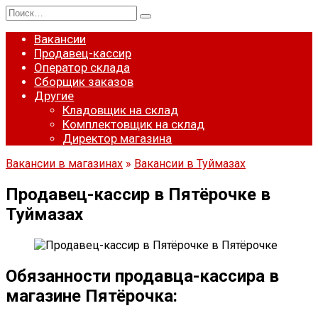
Перейти
Search
к
for:
содержанию
Вакансии
Продавец-кассир
Оператор склада
Сборщик заказов
Другие
Кладовщик на склад
Комплектовщик на склад
Директор магазина
Вакансии в магазинах
»
Вакансии в Туймазах
Продавец-кассир в Пятёрочке в
Туймазах
Обязанности продавца-кассира в
магазине Пятёрочка: