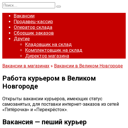
Перейти
Search
к
for:
содержанию
Вакансии
Продавец-кассир
Оператор склада
Сборщик заказов
Другие
Кладовщик на склад
Комплектовщик на склад
Директор магазина
Вакансии в магазинах
»
Вакансии в Великом Новгороде
Работа курьером в Великом
Новгороде
Открыты вакансии курьеров, имеющих статус
самозанятых, для поставки интернет-заказов из сетей
«Пятёрочка» и «Перекрёсток».
Вакансия — пеший курьер