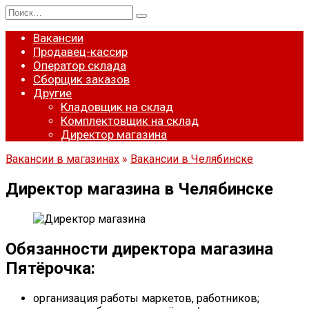
Перейти
Search
к
for:
содержанию
Вакансии
Продавец-кассир
Оператор склада
Сборщик заказов
Другие
Кладовщик на склад
Комплектовщик на склад
Директор магазина
Вакансии в магазинах
»
Вакансии в Челябинске
Директор магазина в Челябинске
Обязанности директора магазина
Пятёрочка:
организация работы маркетов, работников;