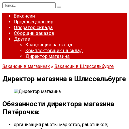
Перейти
Search
к
for:
содержанию
Вакансии
Продавец-кассир
Оператор склада
Сборщик заказов
Другие
Кладовщик на склад
Комплектовщик на склад
Директор магазина
Вакансии в магазинах
»
Вакансии в Шлиссельбурге
Директор магазина в Шлиссельбурге
Обязанности директора магазина
Пятёрочка:
организация работы маркетов, работников;