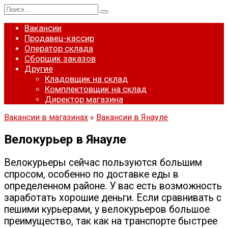
Перейти
Search
к
for:
содержанию
Вакансии
Продавец-кассир
Оператор склада
Сборщик заказов
Другие
Кладовщик на склад
Комплектовщик на склад
Директор магазина
Вакансии в магазинах
»
Вакансии в Янауле
Велокурьер в Янауле
Велокурьеры сейчас пользуются большим
спросом, особенно по доставке еды в
определенном районе. У вас есть возможность
заработать хорошие деньги. Если сравнивать с
пешими курьерами, у велокурьеров большое
преимущество, так как на транспорте быстрее