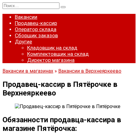
Перейти
Search
к
for:
содержанию
Вакансии
Продавец-кассир
Оператор склада
Сборщик заказов
Другие
Кладовщик на склад
Комплектовщик на склад
Директор магазина
Вакансии в магазинах
»
Вакансии в Верхнеяркеево
Продавец-кассир в Пятёрочке в
Верхнеяркеево
Обязанности продавца-кассира в
магазине Пятёрочка: