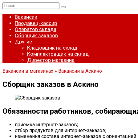
Перейти
Search
к
for:
содержанию
Вакансии
Продавец-кассир
Оператор склада
Сборщик заказов
Другие
Кладовщик на склад
Комплектовщик на склад
Директор магазина
Вакансии в магазинах
»
Вакансии в Аскино
Сборщик заказов в Аскино
Обязанности работников, собирающи
приёмка интернет-заказов;
отбор продуктов для интернет-заказов;
изменения состава интернет-заказов с ориентацией 