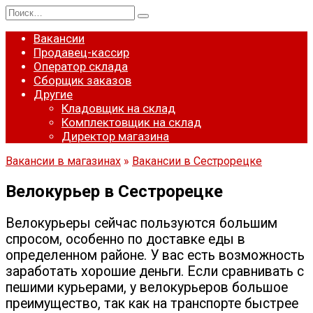
Перейти
Search
к
for:
содержанию
Вакансии
Продавец-кассир
Оператор склада
Сборщик заказов
Другие
Кладовщик на склад
Комплектовщик на склад
Директор магазина
Вакансии в магазинах
»
Вакансии в Сестрорецке
Велокурьер в Сестрорецке
Велокурьеры сейчас пользуются большим
спросом, особенно по доставке еды в
определенном районе. У вас есть возможность
заработать хорошие деньги. Если сравнивать с
пешими курьерами, у велокурьеров большое
преимущество, так как на транспорте быстрее