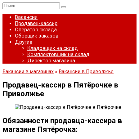
Перейти
Search
к
for:
содержанию
Вакансии
Продавец-кассир
Оператор склада
Сборщик заказов
Другие
Кладовщик на склад
Комплектовщик на склад
Директор магазина
Вакансии в магазинах
»
Вакансии в Приволжье
Продавец-кассир в Пятёрочке в
Приволжье
Обязанности продавца-кассира в
магазине Пятёрочка: