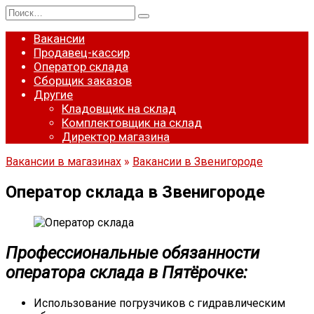
Перейти
Search
к
for:
содержанию
Вакансии
Продавец-кассир
Оператор склада
Сборщик заказов
Другие
Кладовщик на склад
Комплектовщик на склад
Директор магазина
Вакансии в магазинах
»
Вакансии в Звенигороде
Оператор склада в Звенигороде
Профессиональные обязанности
оператора склада в Пятёрочке:
Использование погрузчиков с гидравлическим