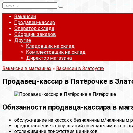
Перейти
Search
к
for:
содержанию
Вакансии
Продавец-кассир
Оператор склада
Сборщик заказов
Другие
Кладовщик на склад
Комплектовщик на склад
Директор магазина
Вакансии в магазинах
»
Вакансии в Златоусте
Продавец-кассир в Пятёрочке в Злат
Обязанности продавца-кассира в маг
обслуживание на кассах с безналичным/наличным р
предоставление консультаций покупателям в торгов
отслеживание присутствия ценников;