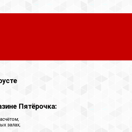
оусте
азине Пятёрочка:
асчётом;
ых залах;