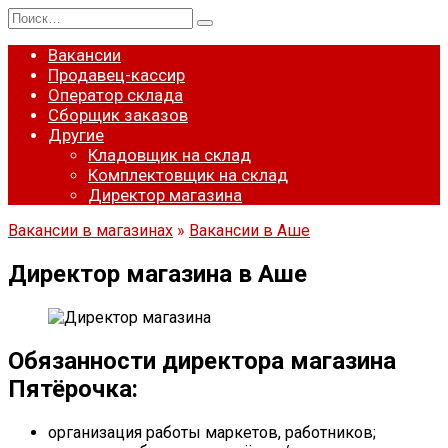
Перейти
Search
к
for:
содержанию
Вакансии
Продавец-кассир
Оператор склада
Сборщик заказов
Другие
Кладовщик на склад
Комплектовщик на склад
Директор магазина
Вакансии в магазинах
»
Вакансии в Аше
Директор магазина в Аше
Обязанности директора магазина
Пятёрочка:
организация работы маркетов, работников;