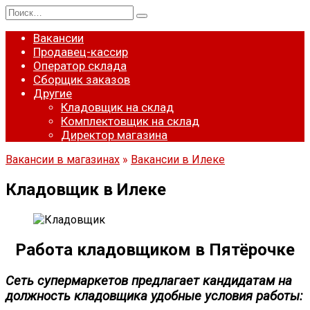
Перейти
Search
к
for:
содержанию
Вакансии
Продавец-кассир
Оператор склада
Сборщик заказов
Другие
Кладовщик на склад
Комплектовщик на склад
Директор магазина
Вакансии в магазинах
»
Вакансии в Илеке
Кладовщик в Илеке
Работа кладовщиком в Пятёрочке
Сеть супермаркетов предлагает кандидатам на
должность кладовщика удобные условия работы: