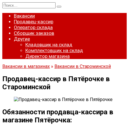
Перейти
Search
к
for:
содержанию
Вакансии
Продавец-кассир
Оператор склада
Сборщик заказов
Другие
Кладовщик на склад
Комплектовщик на склад
Директор магазина
Вакансии в магазинах
»
Вакансии в Староминской
Продавец-кассир в Пятёрочке в
Староминской
Обязанности продавца-кассира в
магазине Пятёрочка: