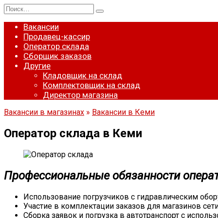
Перейти
Search
к
for:
содержанию
Вакансии
Продавец-кассир
Оператор склада
Сборщик заказов
Другие
Кладовщик на склад
Комплектовщик на склад
Директор магазина
Вакансии в магазинах
»
Вакансии в Кеми
Оператор склада в Кеми
Профессиональные обязанности операт
Использование погрузчиков с гидравлическим обор
Участие в комплектации заказов для магазинов сети
Сборка заявок и погрузка в автотранспорт с исполь