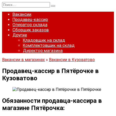
Перейти
Search
к
for:
содержанию
Вакансии
Продавец-кассир
Оператор склада
Сборщик заказов
Другие
Кладовщик на склад
Комплектовщик на склад
Директор магазина
Вакансии в магазинах
»
Вакансии в Кузоватово
Продавец-кассир в Пятёрочке в
Кузоватово
Обязанности продавца-кассира в
магазине Пятёрочка: