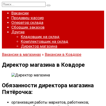
Перейти
Search
к
for:
содержанию
Вакансии
Продавец-кассир
Оператор склада
Сборщик заказов
Другие
Кладовщик на склад
Комплектовщик на склад
Директор магазина
Вакансии в магазинах
»
Вакансии в Ковдоре
Директор магазина в Ковдоре
Обязанности директора магазина
Пятёрочка:
организация работы маркетов, работников;