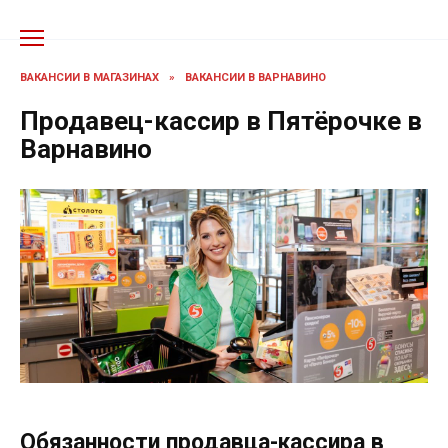
Перейти
к
содержанию
ВАКАНСИИ В МАГАЗИНАХ
»
ВАКАНСИИ В ВАРНАВИНО
Продавец-кассир в Пятёрочке в
Варнавино
Обязанности продавца-кассира в