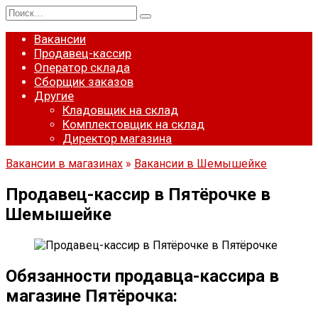
Перейти
Search
к
for:
содержанию
Вакансии
Продавец-кассир
Оператор склада
Сборщик заказов
Другие
Кладовщик на склад
Комплектовщик на склад
Директор магазина
Вакансии в магазинах
»
Вакансии в Шемышейке
Продавец-кассир в Пятёрочке в
Шемышейке
Обязанности продавца-кассира в
магазине Пятёрочка: